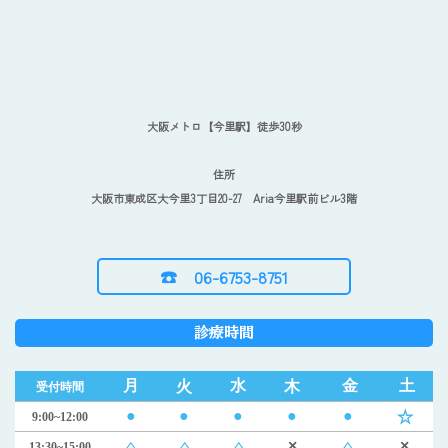
大阪メトロ【今里駅】徒歩30秒
住所
大阪市東成区大今里3丁目20-27 Aria今里駅前ビル3階
☎︎ 06-6753-8751
診療時間
月
水
金
土
火
木
受付時間
☆
●
●
●
●
●
9:00~12:00
△
△
△
×
△
×
13:30~15:00